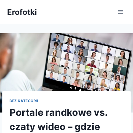
Przejdź
Erofotki
do
treści
BEZ KATEGORII
Portale randkowe vs.
czaty wideo – gdzie