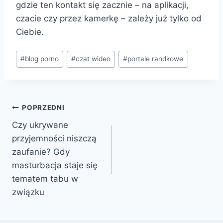
gdzie ten kontakt się zacznie – na aplikacji,
czacie czy przez kamerkę – zależy już tylko od
Ciebie.
Tagi
#
blog porno
#
czat wideo
#
portale randkowe
wpisu:
Nawigacja
POPRZEDNI
Czy ukrywane
wpisu
przyjemności niszczą
zaufanie? Gdy
masturbacja staje się
tematem tabu w
związku